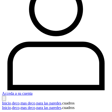
Acceda a su cuenta
Inicio
.
deco
.
mas deco
.
para las paredes
.
cuadros
Inicio
.
deco
.
mas deco
.
para las paredes
.
cuadros