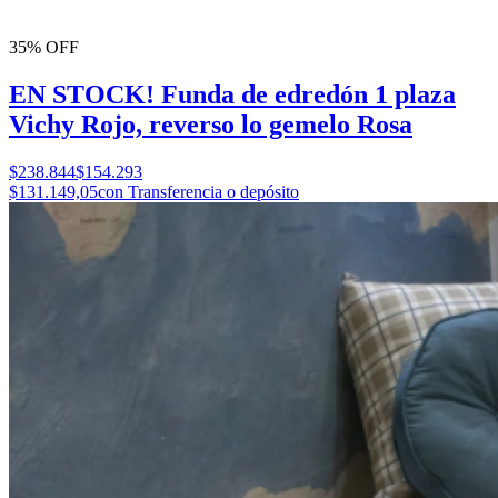
35% OFF
EN STOCK! Funda de edredón 1 plaza
Vichy Rojo, reverso lo gemelo Rosa
$238.844
$154.293
$131.149,05
con Transferencia o depósito