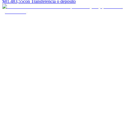
$81.483,55
con Transferencia o depósito