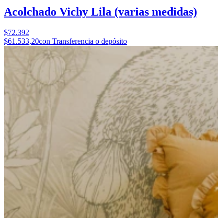
Acolchado Vichy Lila (varias medidas)
$72.392
$61.533,20
con Transferencia o depósito