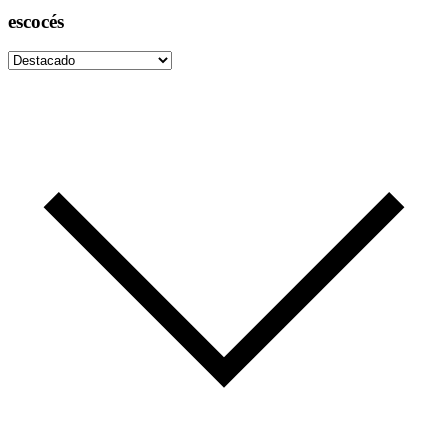
escocés