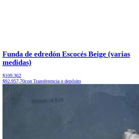
Funda de edredón Escocés Beige (varias
medidas)
$109.362
$92.957,70
con Transferencia o depósito