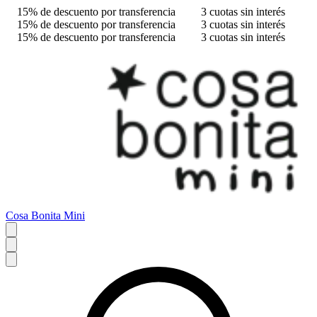
15% de descuento por transferencia
3 cuotas sin interés
15% de descuento por transferencia
3 cuotas sin interés
15% de descuento por transferencia
3 cuotas sin interés
Cosa Bonita Mini