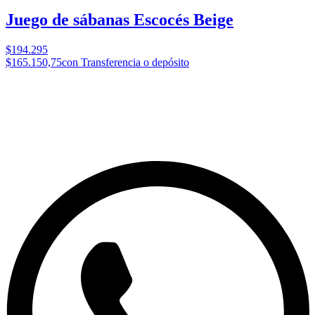
Juego de sábanas Escocés Beige
$194.295
$165.150,75
con Transferencia o depósito