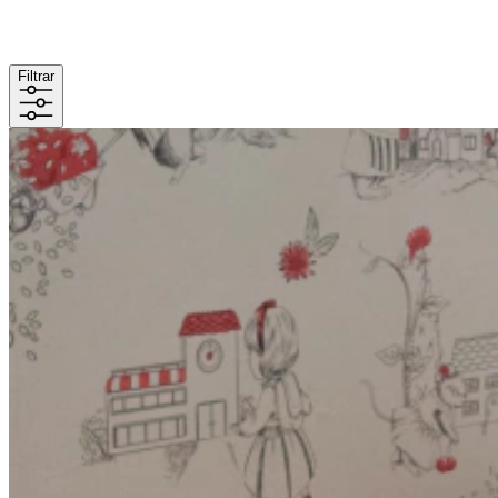
Filtrar