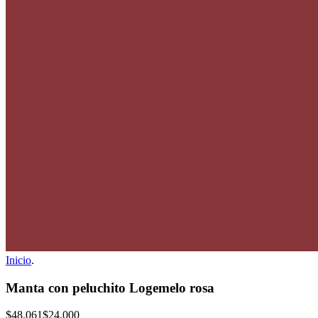
Inicio
.
Manta con peluchito Logemelo rosa
$48.061
$24.000