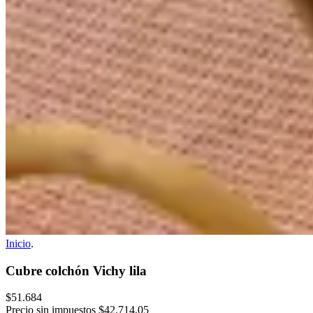
Inicio
.
Cubre colchón Vichy lila
$51.684
Precio sin impuestos
$42.714,05