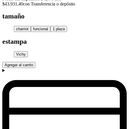
$43.931,40
con Transferencia o depósito
tamaño
charriot
funcional
1 plaza
estampa
Vichy
Agregar al carrito