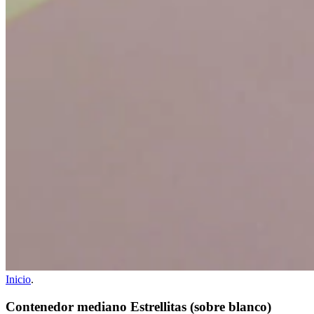
Inicio
.
Contenedor mediano Estrellitas (sobre blanco)